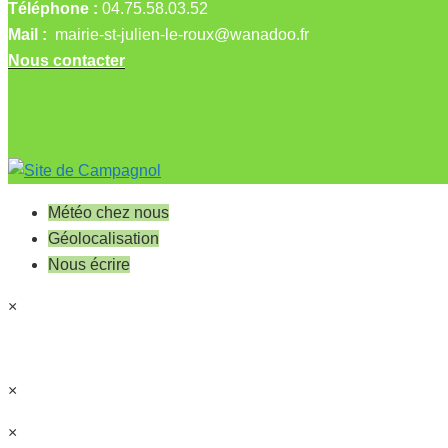
Téléphone :
04.75.58.03.52
Mail :
mairie-st-julien-le-roux@wanadoo.fr
Nous contacter
Météo chez nous
Géolocalisation
Nous écrire
×
×
×