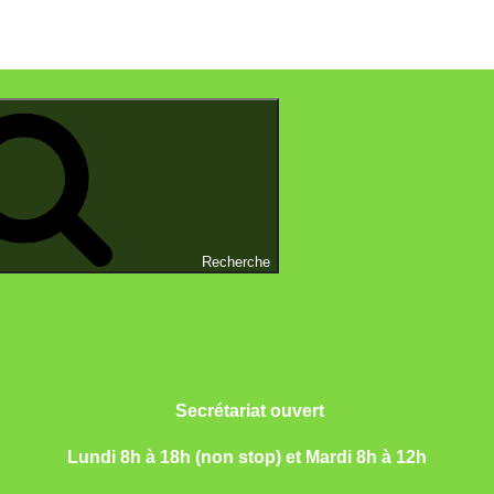
 roux
Recherche
Secrétariat ouvert
L
undi 8h à 18h (non stop) et Ma
rdi 8h à 12h